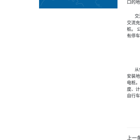
口的地
交
交流充
桩。 
有停车
从
安装地
电桩。
度、计
自行车
上一