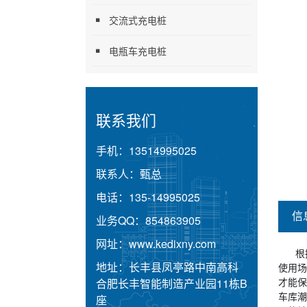
交流式充电桩
电瓶车充电桩
联系我们
手机：
13514995025
联系人：
甄总
电话：
135-14995025
信
业务QQ：
854863905
网址：
www.kedixny.com
根
地址：
长丰县凤亭路中南高科
使用场
才能保
合肥长丰智能制造产业园11栋B
车库潮
座