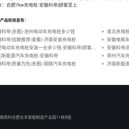
条：
合肥7kw充电桩-安徽科帝|顾客至上
产品和信息有：
徽科帝(多图)-池州电动车充电桩多少钱
淮北充电桩
徽科帝|信赖推荐(查看)-济南安装充电桩
安徽电瓶车
合肥电动车充电桩安装一台多少钱-安徽科帝|顾客至上
安徽科帝|
北新能源汽车充电桩-安徽科帝
徽科帝|质量为先(多图)-铜陵汽车充电桩
济南新能源
南高科合肥长丰智能制造产业园11栋B座