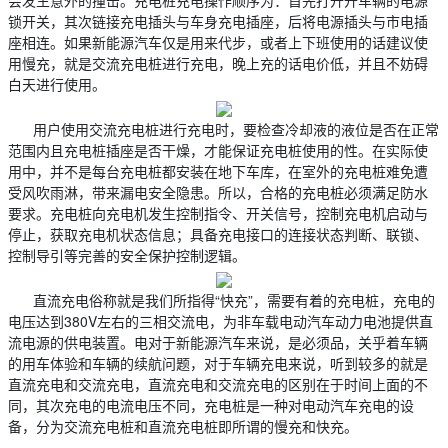
会发生意外的撞击。充电桩充电操作顺序为：首先打开开车辆的电源
锁开关，其次链接充电插头与车身充电插座，后将电源插头与市电插
座相连。如果新能源汽车仅是用来代步，或者上下班使用的话建议使
用慢充，就是交流充电桩进行充电，晚上充的话电价低，并且不妨碍
白天进行使用。
用户使用交流充电桩进行充电时，要检查冷却液的液位是否在正常
范围内且充电桩插座是否干燥，才能保证充电桩使用的性。在实际使
用中，并不是每台充电桩都安装在地下车库，在室外的充电桩难免遭
受风吹雨淋，带来漏电安全隐患。所以，合格的充电桩必须满足防水
要求。充电桩向充电机发生控制指令、开关信号，控制充电机启动与
停止，获取充电机状态信息；具备充电接口的连接状态判断、联锁、
控制导引等完善的安全保护控制逻辑。
直流充电俗称就是我们所指得“快充”，需要有着的充电桩，充电的
电压达到380V左右的三相交流电，为非车载电动汽车动力电池提供直
流电源的供电装置。电对于新能源汽车来说，是必须品，关乎着车辆
的用车体验和车辆的续航问题，对于车辆充电来说，听到较多的就是
直流充电和交流充电，直流充电和交流充电的区别在于时间上面的不
同，其次充电的电流电压不同，充电桩是一种对电动汽车充电的设
备，分为交流充电桩和直流充电桩即所谓的慢充和快充。