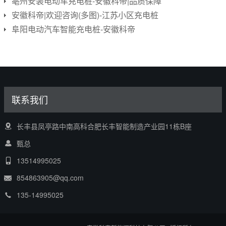
亳州安装电动车充电桩-安徽科帝|品质保障
安徽科帝|欢迎咨询(多图)-江苏小区充电桩
阜阳电动汽车智能充电桩-安徽科帝
联系我们
长丰县凤亭路中南高科合肥长丰智能制造产业园11栋B座
甄总
13514995025
854863905@qq.com
135-14995025