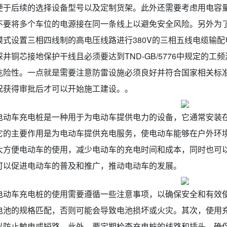
便于后续的选择设备型号以及定制货架。此外还需要考虑用电容
不要将多个车位的电源接在同一条线上以避免安全风险。另外为了
模式设置三相四线制的高电压线路进行380V的三相五线电缆输
井铜芯接地保护干线且必须要达到TND-GB/5776中规定的工频
危险性。一点就是需要注意防雷设施必须良好并符合国家相关标
况获得审批后才可以开始施工建设。。
电动车充电桩是一种用于为电动车提供电力的设备，它通常安装
它的主要作用是为电动车提供充电服务，使电动车能够在户外环
大方便电动车的使用，减少电动车的充电时间和成本，同时也可
可以促进电动车的普及和推广，推动电动车的发展。
电动车充电桩的使用需要遵循一些注意事项，以确保安全和有效
电池的规格匹配，否则可能会导致电池损坏或火灾。其次，使用
以防止触电或短路。此外，要定期检查充电桩的线路和插头，确