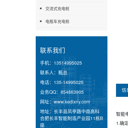
交流式充电桩
电瓶车充电桩
联系我们
手机：
13514995025
联系人：
甄总
电话：
135-14995025
信
业务QQ：
854863905
网址：
www.kedixny.com
地址：
长丰县凤亭路中南高科
智能
合肥长丰智能制造产业园11栋B
1.
座