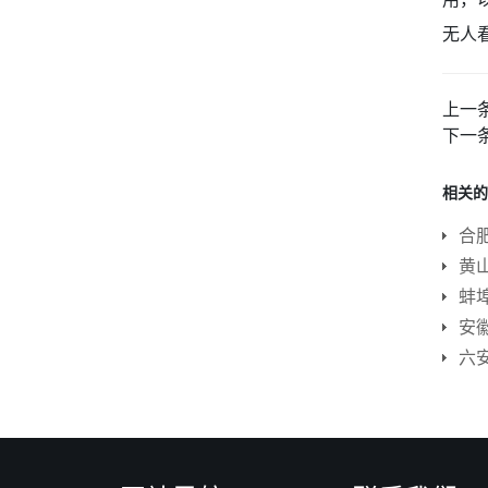
无人
上一
下一
相关的
合
蚌
安
六