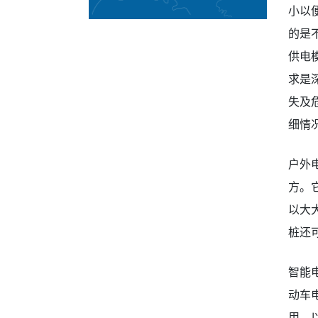
小以
的是
供电
求是深
失及
细情
户外
方。
以大
桩还
智能
动车
用，