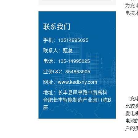
为充
电技
联系我们
手机：
13514995025
联系人：
甄总
电话：
135-14995025
业务QQ：
854863905
网址：
www.kedixny.com
地址：
长丰县凤亭路中南高科
充电
合肥长丰智能制造产业园11栋B
比较
座
发电
电池
户的