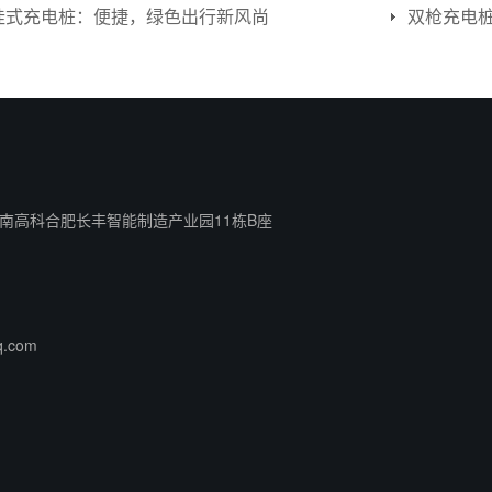
挂式充电桩：便捷，绿色出行新风尚
南高科合肥长丰智能制造产业园11栋B座
q.com