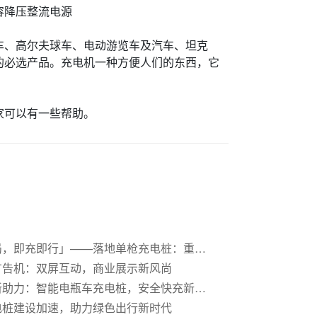
容降压整流电源
、高尔夫球车、电动游览车及汽车、坦克
的必选产品。充电机一种方便人们的东西，它
家可以有一些帮助。
「一枪破局，即充即行」——落地单枪充电桩：重构补能网络的“神经元”
广告机：双屏互动，商业展示新风尚
绿色出行新助力：智能电瓶车充电桩，安全快充新体验
电桩建设加速，助力绿色出行新时代