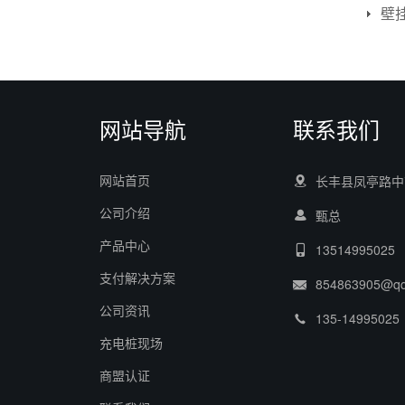
壁
网站导航
联系我们
网站首页
长丰县凤亭路中
公司介绍
甄总
产品中心
13514995025
支付解决方案
854863905@q
公司资讯
135-14995025
充电桩现场
商盟认证