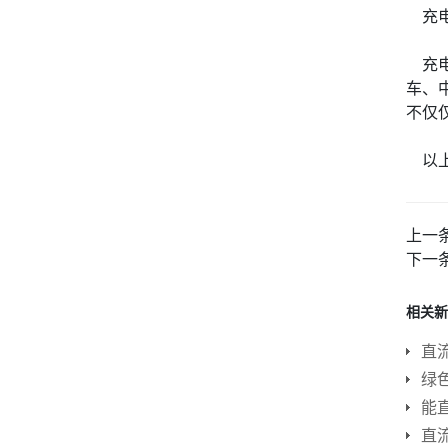
充电
充电
车、
不仅
以上
上一
下一
相关新
直
绿
能
直