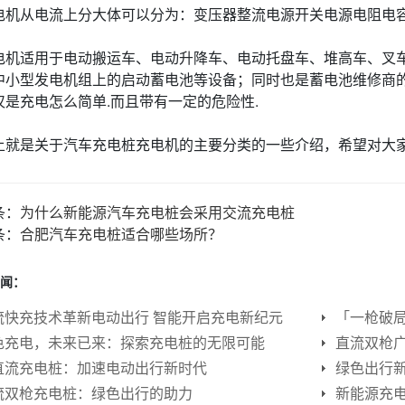
机从电流上分大体可以分为：变压器整流电源开关电源电阻电
机适用于电动搬运车、电动升降车、电动托盘车、堆高车、叉车
中小型发电机组上的启动蓄电池等设备；同时也是蓄电池维修商
仅是充电怎么简单.而且带有一定的危险性.
就是关于汽车充电桩充电机的主要分类的一些介绍，希望对大
条：
为什么新能源汽车充电桩会采用交流充电桩
条：
合肥汽车充电桩适合哪些场所？
闻：
流快充技术革新电动出行 智能开启充电新纪元
色充电，未来已来：探索充电桩的无限可能
直流双枪
直流充电桩：加速电动出行新时代
流双枪充电桩：绿色出行的助力
新能源充