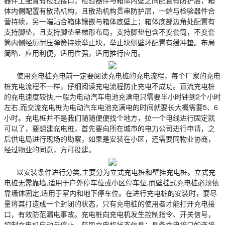
器件上配置有检验接口，检验器件与箱体内壁之间配置有防护层，箱
体内侧配置有散热机构，且散热机构贯串防护层，一端与检验器件合
营持续，另一端贴合箱体镶嵌与箱体底壁上；箱体底部边角处配置有
支持脚垫，且支持脚垫呈梯形布局，支持脚垫包含不变套筒，不变套
筒内侧经历耐压弹簧持续举止块，举止块侧壁环配置有缓冲垫。布局
简略、应用利便，适用性强，适用推行应用。
使用充电桩充电前一定要阅读充电桩的充电流程，每个厂家的充电
桩充电流程不一样，仔细阅读充电流程防止充电不成功。直流充电桩
的充电速度较快,一般为电动汽车电池充满电只需要半小时钟到2个小时
左右,而交流充电桩为电动汽车电池充满电的时间就要长大概需要5、6
小时。充电桩并不是我们随随便便找个地方，拉一个电线进行固定就
可以了，要想建充电桩，首先要向所在城市的电力公司进行申请，之
后供电局进行现场的勘察，如果是安装在小区，还需要同物业协商，
经过物业的同意，方可投建。
以安装条件进行分类,主要分为立式充电桩和壁挂充电桩。立式充
电桩无需靠墙,适用于户外停车位或小区停车位,而壁挂式充电桩必须依
靠墙体固定,适用于室内和地下停车位。在进行充电桩的安装时，要尽
量将其打造成一个封闭的状态，只有充电桩的使用者才能打开充电接
口，有效防范漏电事故。充电桩向充电机发生控制指令、开关信号，
控制充电机启动与停止，获取充电机状态信息；具备充电接口的连接