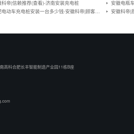
徽科帝|信赖推荐(查看)-济南安装充电桩
安徽电瓶车
合肥电动车充电桩安装一台多少钱-安徽科帝|顾客至上
安徽科帝|
南高科合肥长丰智能制造产业园11栋B座
q.com