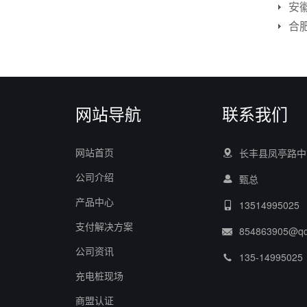
安
网站导航
联系我们
网站首页
长丰县凤亭路中
公司介绍
甄总
产品中心
13514995025
支付解决方案
854863905@q
公司资讯
135-14995025
充电桩现场
商盟认证