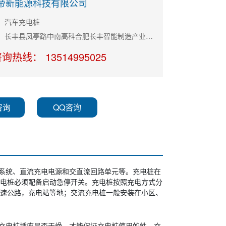
帝新能源科技有限公司
：汽车充电桩
公司地址：长丰县凤亭路中南高科合肥长丰智能制造产业园11栋B座
询热线： 13514995025
咨询
QQ咨询
系统、直流充电电源和交直流回路单元等。充电桩在
电桩必须配备启动急停开关。充电桩按照充电方式分
速公路，充电站等地；交流充电桩一般安装在小区、
充电桩插座是否干燥，才能保证充电桩使用的性。充