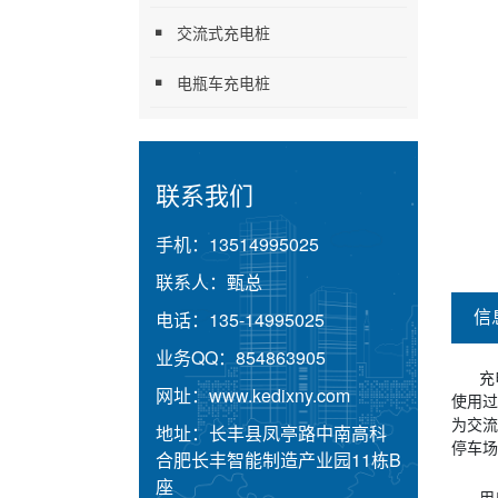
交流式充电桩
电瓶车充电桩
联系我们
手机：
13514995025
联系人：
甄总
信
电话：
135-14995025
业务QQ：
854863905
充
网址：
www.kedixny.com
使用过
为交流
地址：
长丰县凤亭路中南高科
停车场
合肥长丰智能制造产业园11栋B
座
用