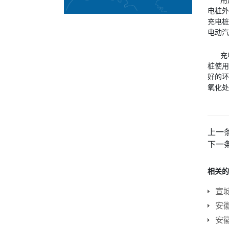
电桩外
充电桩
电动汽
充
桩使用
好的环
氧化处
上一
下一
相关的
宣
安