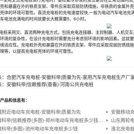
壳和暴露在外的铁质支架、零件应采取双层防锈措施，非铁质的金属外壳
壳体的环境可靠性。直流充电桩的充电速度较快,一般为电动汽车电池充满
车电池充满电的时间就要长大概需要5、6小时。
电桩采用交、直流两种充电方式，包括充电连接器、主控制器、人机交互
环境的复杂性，在设计充电桩时需要充分考虑到环境的影响因素。这就要
境适应性。充电桩外壳和暴露在外的铁质支架、零件应采取双层防锈措施
理等，以提高充电桩壳体的环境可靠性。
条：
合肥汽车充电桩-安徽科帝|质量为先-家用汽车充电桩生产厂
条：
安徽科帝|信赖推荐(查看)-河南公共充电桩
产品和信息有：
城附近电动车充电桩-安徽科帝|质量为先
安徽移动充
安徽科帝|信赖推荐(多图)-郑州电动车充电桩多少钱一个
山东两轮电
徽科帝(多图)-池州电动车充电桩多少钱
淮北充电桩