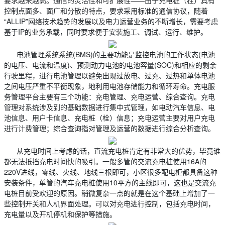
要求越来越高。通信的灵活性和可扩展性——由于充电桩（栓）具有
控制点面多、面广和分散的特点，要求采用标准的通信协议，随着
“ALLIP”网络技术趋势的发展以及电力运营业务的不断增长，需要考虑
基于IP的业务承载，同时要求便于安装施工、调试、运行、维护。
电池管理系统系统(BMS)的主要功能是监控电池的工作状态(电池
的电压、电流和温度)、预测动力电池的电池容量(SOC)和相应的剩余
行驶里程，进行电池管理以避免出现过放电、过充、过热和单体电池
之间电压严重不平衡现象，地利用电池存储能力和循环寿命。充电服
务管理平台主要有三个功能：充电管理、充电运营、综合查询。充电
管理对系统涉及到的基础数据进行集中式管理，如电动汽车信息、电
池信息、用户卡信息、充电桩（栓）信息；充电运营主要对用户充电
进行计费管理；综合查询指对管理及运营的数据进行综合分析查询。
从充电时间上考虑的话，直流充电桩肯定有非常大的优势，毕竟谁
都无法抵挡充电时间快的吸引。一般多管的交流充电桩使用16A的
220V进线，零线、火线、地线三根即可，小区很多配电柜都具备这种
安装条件，单管的汽车充电桩使用10平方的主线即可，这也是交流充
电桩目前受欢迎的原因。稍微复杂一点的就是在这个基础上增加了一
些控制开关和人机界面处理。可以对充电进行控制，包括充电时间，
充电量以及开机停机和保护等措施。