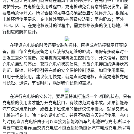
时，尽量让充电桩电缆保持在通风干燥的环境中，在充电桩外侧加设
防护外壳。充电桩在使用过程中，充电桩难免会有意外情况发生，需
要启动急停开关。所以合格的充电桩必须配备启动急停开关。根据充
电桩环境使用要求，充电桩外壳防护等级应达到：室内IP32；室外
IP54。因此，在充电桩设计的过程中，需要根据设备的使用场地，进
行相应的防护设计。
在建设充电桩的时候还要安装防撞柱、围栏或者防撞警示灯等设
备，而且每个充电设备之间应该保持足够的距离，确保有多辆车时不
会发生意外的撞击。充电桩向充电机发生控制指令、开关信号，控制
充电机启动与停止，获取充电机状态信息；具备充电接口的连接状态
判断、联锁、控制导引等完善的安全保护控制逻辑。如果使用率高，
且用于长途使用，建议使用快充，就是直流充电桩，直流充电桩充电
时长短、迅速，节省时间，满足我们长途的需求。
在进行充电桩的安装时，要尽量将其打造成一个封闭的状态，只有
充电桩的使用者才能打开充电接口，有效防范漏电事故。如果新能源
汽车仅是用来代步，或者上下班使用的话建议使用慢充，就是交流充
电桩进行充电，晚上充的话电价低，并且不妨碍白天进行使用。充电
的时候,直流充电桩由于可以直接为新能源汽车的电池进行充电,所以不
需要车载充电器,而交流充电桩不能直接给新能源汽车电池充电,所以需
要车载充电器。