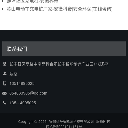
蚌埠社区充电桩-安徽科帝
黄山电动车充电桩厂家-安徽科帝|安全环保(在线咨询)
联系我们
长丰县凤亭路中南高科合肥长丰智能制造产业园11栋B座
甄总
13514995025
854863905@qq.com
135-14995025
Copyright © 2026 安徽科帝新能源科技有限公司 版权所有
皖ICP备2021014161号