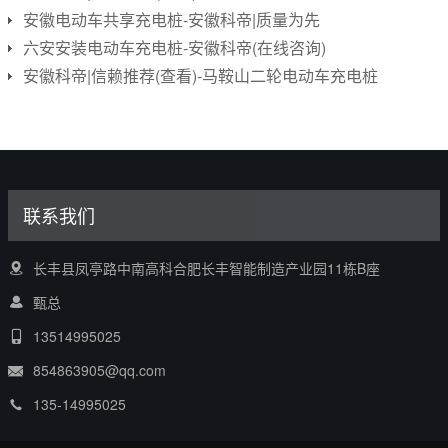
安徽电动车共享充电桩-安徽科帝|质量为先
六安安装电动车充电桩-安徽科帝(在线咨询)
安徽科帝|信赖推荐(查看)-马鞍山二轮电动车充电桩
联系我们
长丰县凤亭路中南高科合肥长丰智能制造产业园11栋B座
甄总
13514995025
854863905@qq.com
135-14995025