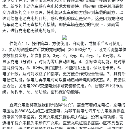
境下安全充电，恒压限流充电和分阶段恒流充电均属于接触式充电技
术。新型的电动汽车感应充电技术发展很快。感应充电器是利用高频
交流磁场的变压器原理，将电能从离车的原方感应到车载的副方，以
达到给蓄电池充电的目的。感应充电的优点是安全，这是因为充电器
与车辆之间并无直接的点接触，即使车辆在恶劣的气候下，如雨雪
天，进行充电也无触电的危险。
性能点：1、操作简单，方便使用，自助化，或投币后即可使用。
2、灵活的调整单位币数的充电时间（20-990分钟），可灵活调整单位
次数扣费金额，如次扣费0。3元、0。4元、0。5元、1。0元等。3、
显示充电（分钟），时间为零后自动断电。4、余额查询功能，随时掌
握消费情况。5、IC卡可自由加密，不能相互通用，保证用卡安。6、
电子计数，及时对收益了如指掌，更方便合作式经营管理。7、具有断
电记忆功能，停电后再来电时可以自动启动断电时的状态。8、安装快
捷方便，民用电220V交流电源即可安装和使用。9、智能CPU识币系
统，防钓币、防、防功能，密码保护功能等。
直流充电俗称就是我们所指得“快充”，需要有着的充电桩，充电的
电压达到380V左右的三相交流电，为非车载电动汽车动力电池提供直
流电源的供电装置。交流充电桩只提供电力输出，没有充电功能，需
连接车载充电机为电动汽车充电。直流充电桩很多居民小区不具备安
装条件，造成现在铺设安装比较慢，市场占有率也比较低，如果安装